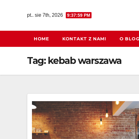
Skip
to
pt.. sie 7th, 2026
9:38:00 PM
content
HOME
KONTAKT Z NAMI
O BLO
Tag:
kebab warszawa