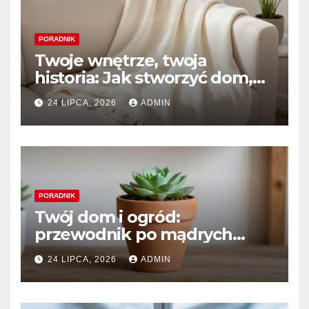
PORADNIK
Twoje wnętrze, twoja
historia: Jak stworzyć dom,
który naprawdę kochasz
24 LIPCA, 2026
ADMIN
PORADNIK
Twój dom i ogród:
przewodnik po mądrych
wyborach i trwałym pięknie
24 LIPCA, 2026
ADMIN