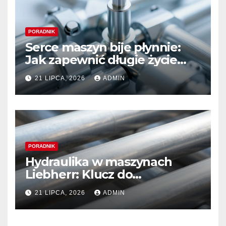
PORADNIK
Serce maszyn bije płynnie:
Jak zapewnić długie życie
systemom hydraulicznym
21 LIPCA, 2026
ADMIN
Sauer Danfoss
PORADNIK
Hydraulika w maszynach
Liebherr: Klucz do
niezawodności i optymalnej
21 LIPCA, 2026
ADMIN
wydajności