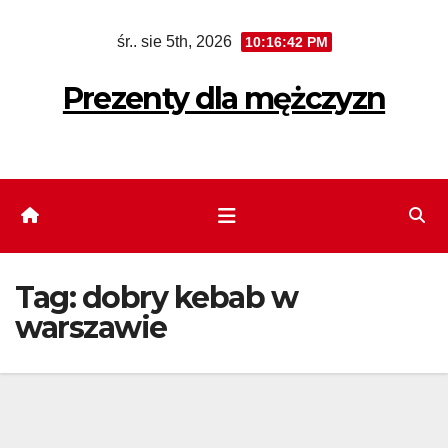
Skip
śr.. sie 5th, 2026
10:16:43 PM
to
content
Prezenty dla mężczyzn
Tag:
dobry kebab w
warszawie