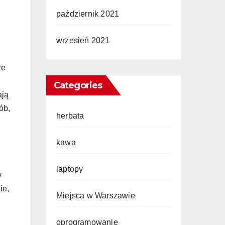
październik 2021
wrzesień 2021
że
Categories
ają
ób,
herbata
kawa
laptopy
y
ie,
Miejsca w Warszawie
oprogramowanie