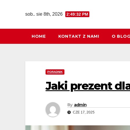
Skip
to
sob.. sie 8th, 2026
2:49:33 PM
content
HOME
KONTAKT Z NAMI
O BLO
PORADNIK
Jaki prezent dl
By
admin
CZE 17, 2025