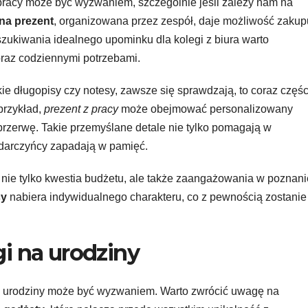
pracy może być wyzwaniem, szczególnie jeśli zależy nam na
na prezent
, organizowana przez zespół, daje możliwość zakup
zukiwania idealnego upominku dla kolegi z biura warto
oraz codziennymi potrzebami.
ckie długopisy czy notesy, zawsze się sprawdzają, to coraz częśc
przykład,
prezent z pracy
może obejmować personalizowany
 przerwę. Takie przemyślane detale nie tylko pomagają w
e darczyńcy zapadają w pamięć.
nie tylko kwestia budżetu, ale także zaangażowania w poznani
cy
nabiera indywidualnego charakteru, co z pewnością zostanie
gi na urodziny
a urodziny może być wyzwaniem. Warto zwrócić uwagę na