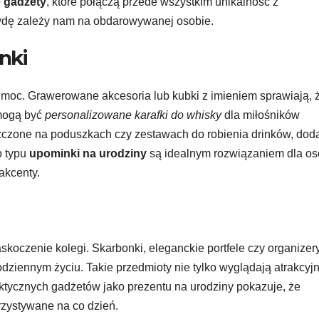
 gadżety
, które połączą przede wszystkim unikalność z
awdę zależy nam na obdarowywanej osobie.
nki
moc. Grawerowane akcesoria lub kubki z imieniem sprawiają, 
 mogą być
personalizowane karafki do whisky
dla miłośników
zczone na poduszkach czy zestawach do robienia drinków, dod
o typu
upominki na urodziny
są idealnym rozwiązaniem dla os
akcenty.
skoczenie kolegi. Skarbonki, eleganckie portfele czy organizer
ziennym życiu. Takie przedmioty nie tylko wyglądają atrakcyjn
aktycznych gadżetów jako prezentu na urodziny pokazuje, że
zystywane na co dzień.