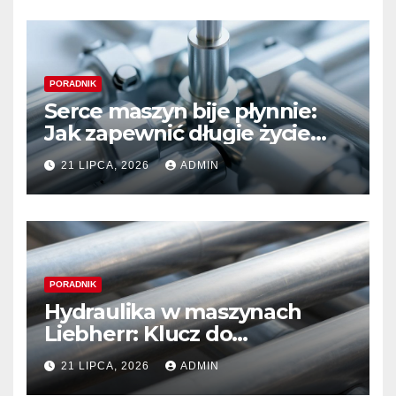
PORADNIK
Serce maszyn bije płynnie:
Jak zapewnić długie życie
systemom hydraulicznym
21 LIPCA, 2026
ADMIN
Sauer Danfoss
PORADNIK
Hydraulika w maszynach
Liebherr: Klucz do
niezawodności i optymalnej
21 LIPCA, 2026
ADMIN
wydajności