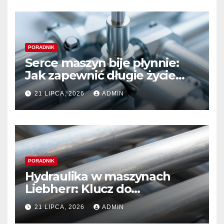
PORADNIK
Serce maszyn bije płynnie:
Jak zapewnić długie życie
systemom hydraulicznym
21 LIPCA, 2026
ADMIN
Sauer Danfoss
PORADNIK
Hydraulika w maszynach
Liebherr: Klucz do
niezawodności i optymalnej
21 LIPCA, 2026
ADMIN
wydajności