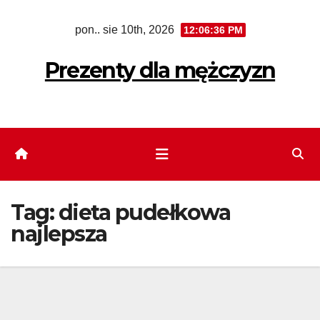
Skip
pon.. sie 10th, 2026
12:06:37 PM
to
content
Prezenty dla mężczyzn
Tag:
dieta pudełkowa
najlepsza